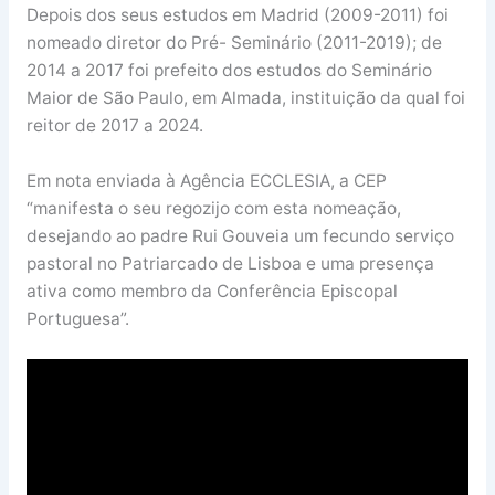
Depois dos seus estudos em Madrid (2009-2011) foi
nomeado diretor do Pré- Seminário (2011-2019); de
2014 a 2017 foi prefeito dos estudos do Seminário
Maior de São Paulo, em Almada, instituição da qual foi
reitor de 2017 a 2024.
Em nota enviada à Agência ECCLESIA, a CEP
“manifesta o seu regozijo com esta nomeação,
desejando ao padre Rui Gouveia um fecundo serviço
pastoral no Patriarcado de Lisboa e uma presença
ativa como membro da Conferência Episcopal
Portuguesa”.