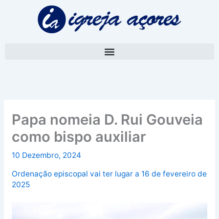
Skip
A
to
r
content
q
u
i
v
o
Papa nomeia D. Rui Gouveia
como bispo auxiliar
10 Dezembro, 2024
Ordenação episcopal vai ter lugar a 16 de fevereiro de
2025