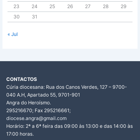
23
24
25
26
27
28
29
30
31
« Jul
CONTACTOS
Cúria diocesana: Rua dos Canos Verdes, 127 – 9700-
040 A.H, Apartado 55, 9701-901
Angra do Heroísmo.
295216670; Fax 295216661;
diocese.angra@gmail.com
Horário: 2ª a 6ª feira das 09:00 às 13:00 e das 14:00 às
17:00 horas.