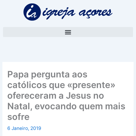
Skip
A
to
r
content
q
u
i
v
o
Papa pergunta aos
católicos que «presente»
ofereceram a Jesus no
Natal, evocando quem mais
sofre
6 Janeiro, 2019