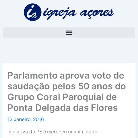
Skip
A
to
r
content
q
u
i
v
o
Parlamento aprova voto de
saudação pelos 50 anos do
Grupo Coral Paroquial de
Ponta Delgada das Flores
13 Janeiro, 2016
Iniciativa do PSD mereceu unanimidade