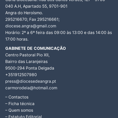
040 A.H, Apartado 55, 9701-901
Angra do Heroísmo.
295216670; Fax 295216661;
diocese.angra@gmail.com
Horário: 2ª a 6ª feira das 09:00 às 13:00 e das 14:00 às
17:00 horas.
GABINETE DE COMUNICAÇÃO
Centro Pastoral Pio XII,
Bairro das Laranjeiras
9500-294 Ponta Delgada
+351912507980
press@diocesedeangra.pt
carmorodeia@hotmail.com
– Contactos
– Ficha técnica
– Quem somos
– Estatuto Editorial