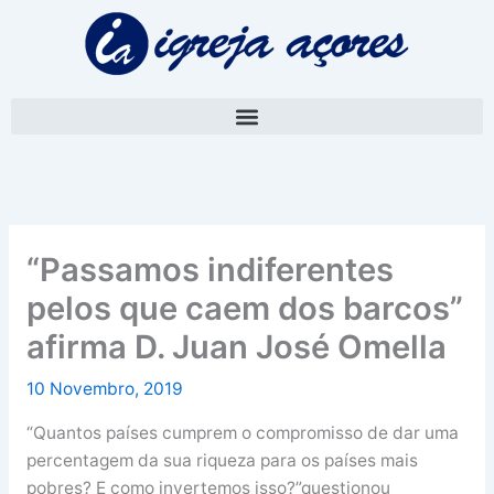
Skip
A
to
r
content
q
u
i
v
o
“Passamos indiferentes
pelos que caem dos barcos”
afirma D. Juan José Omella
10 Novembro, 2019
“Quantos países cumprem o compromisso de dar uma
percentagem da sua riqueza para os países mais
pobres? E como invertemos isso?”questionou