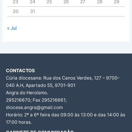
23
24
25
26
27
28
29
30
31
« Jul
CONTACTOS
Cúria diocesana: Rua dos Canos Verdes, 127 – 9700-
040 A.H, Apartado 55, 9701-901
Angra do Heroísmo.
295216670; Fax 295216661;
diocese.angra@gmail.com
Horário: 2ª a 6ª feira das 09:00 às 13:00 e das 14:00 às
17:00 horas.