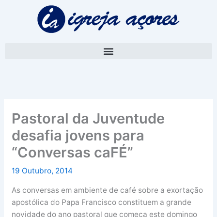
Skip
A
to
r
content
q
u
i
v
o
Pastoral da Juventude
desafia jovens para
“Conversas caFÉ”
19 Outubro, 2014
As conversas em ambiente de café sobre a exortação
apostólica do Papa Francisco constituem a grande
novidade do ano pastoral que começa este domingo