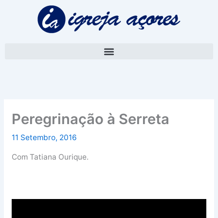
Skip
A
to
r
content
q
u
i
v
o
Peregrinação à Serreta
11 Setembro, 2016
Com Tatiana Ourique.