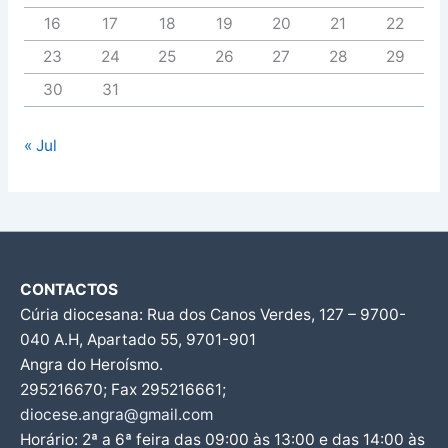
16
17
18
19
20
21
22
23
24
25
26
27
28
29
30
31
« Jul
CONTACTOS
Cúria diocesana: Rua dos Canos Verdes, 127 – 9700-
040 A.H, Apartado 55, 9701-901
Angra do Heroísmo.
295216670; Fax 295216661;
diocese.angra@gmail.com
Horário: 2ª a 6ª feira das 09:00 às 13:00 e das 14:00 às