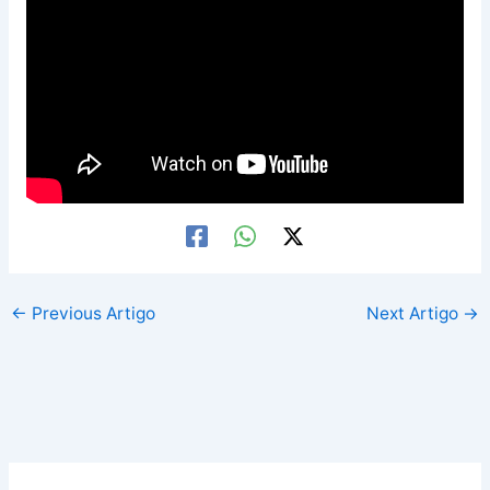
←
Previous Artigo
Next Artigo
→