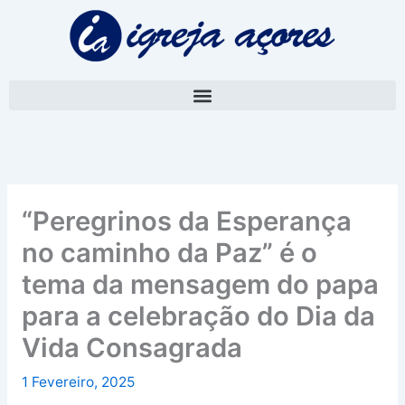
Skip
A
to
r
content
q
u
i
v
o
“Peregrinos da Esperança
no caminho da Paz” é o
tema da mensagem do papa
para a celebração do Dia da
Vida Consagrada
1 Fevereiro, 2025