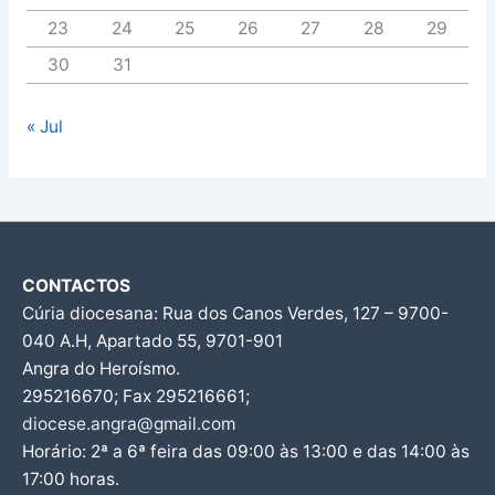
23
24
25
26
27
28
29
30
31
« Jul
CONTACTOS
Cúria diocesana: Rua dos Canos Verdes, 127 – 9700-
040 A.H, Apartado 55, 9701-901
Angra do Heroísmo.
295216670; Fax 295216661;
diocese.angra@gmail.com
Horário: 2ª a 6ª feira das 09:00 às 13:00 e das 14:00 às
17:00 horas.