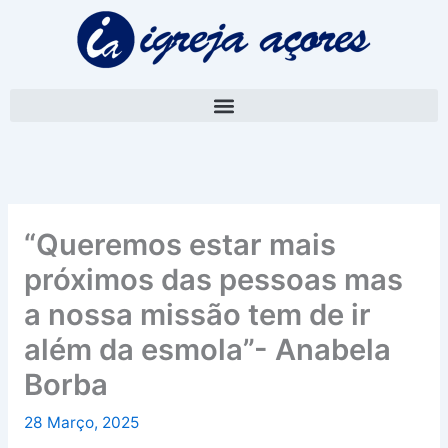
Skip
A
to
r
content
q
u
i
v
o
“Queremos estar mais
próximos das pessoas mas
a nossa missão tem de ir
além da esmola”- Anabela
Borba
28 Março, 2025