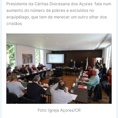
Presidente da Cáritas Diocesana dos Açores fala num
aumento do número de pobres e excluídos no
arquipélago, que tem de merecer um outro olhar dos
cristãos
Foto: Igreja Açores/CR