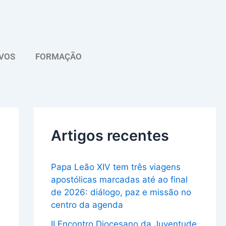
A
r
q
VOS
FORMAÇÃO
u
i
v
o
Artigos recentes
Papa Leão XIV tem três viagens
apostólicas marcadas até ao final
de 2026: diálogo, paz e missão no
centro da agenda
II Encontro Diocesano da Juventude