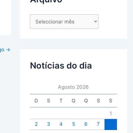
igo
→
Notícias do dia
Agosto 2026
D
S
T
Q
Q
S
S
1
2
3
4
5
6
7
8