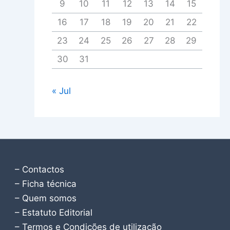
9
10
11
12
13
14
15
16
17
18
19
20
21
22
23
24
25
26
27
28
29
30
31
« Jul
– Contactos
– Ficha técnica
– Quem somos
– Estatuto Editorial
– Termos e Condições de utilização