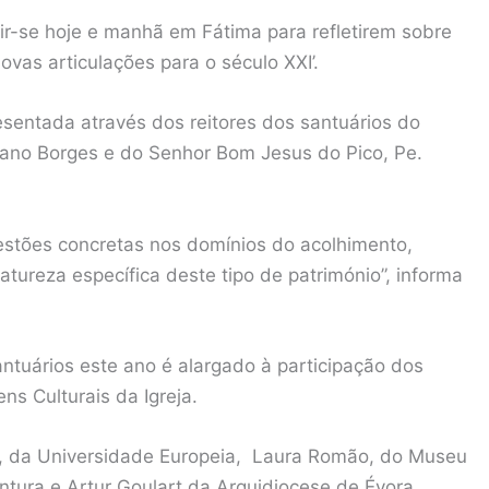
nir-se hoje e manhã em Fátima para refletirem sobre
vas articulações para o século XXI’.
sentada através dos reitores dos santuários do
iano Borges e do Senhor Bom Jesus do Pico, Pe.
estões concretas nos domínios do acolhimento,
tureza específica deste tipo de património”, informa
antuários este ano é alargado à participação dos
ns Culturais da Igreja.
e, da Universidade Europeia, Laura Romão, do Museu
ntura e Artur Goulart da Arquidiocese de Évora,