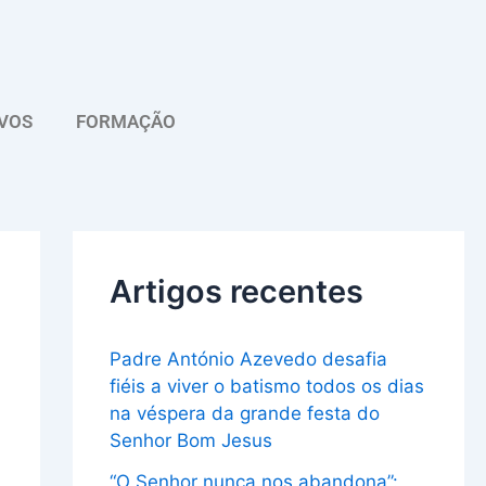
A
r
q
VOS
FORMAÇÃO
u
i
v
o
Artigos recentes
Padre António Azevedo desafia
fiéis a viver o batismo todos os dias
na véspera da grande festa do
Senhor Bom Jesus
“O Senhor nunca nos abandona”: