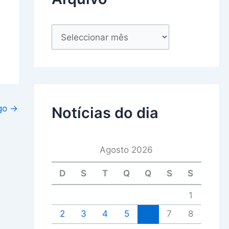
igo
→
Notícias do dia
Agosto 2026
D
S
T
Q
Q
S
S
1
2
3
4
5
6
7
8