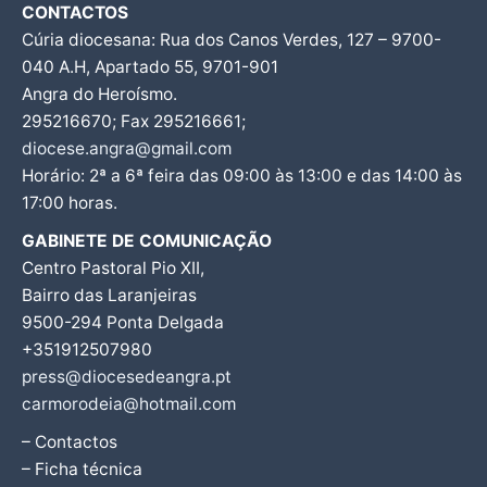
CONTACTOS
Cúria diocesana: Rua dos Canos Verdes, 127 – 9700-
040 A.H, Apartado 55, 9701-901
Angra do Heroísmo.
295216670; Fax 295216661;
diocese.angra@gmail.com
Horário: 2ª a 6ª feira das 09:00 às 13:00 e das 14:00 às
17:00 horas.
GABINETE DE COMUNICAÇÃO
Centro Pastoral Pio XII,
Bairro das Laranjeiras
9500-294 Ponta Delgada
+351912507980
press@diocesedeangra.pt
carmorodeia@hotmail.com
– Contactos
– Ficha técnica