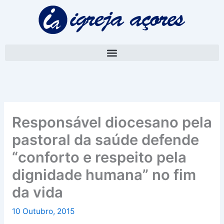
Skip
A
to
r
content
q
u
i
v
o
Responsável diocesano pela
pastoral da saúde defende
“conforto e respeito pela
dignidade humana” no fim
da vida
10 Outubro, 2015