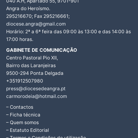
040 A.H, Apartado 55, 9701-901
Angra do Heroísmo.
295216670; Fax 295216661;
diocese.angra@gmail.com
Horário: 2ª a 6ª feira das 09:00 às 13:00 e das 14:00 às
17:00 horas.
GABINETE DE COMUNICAÇÃO
Centro Pastoral Pio XII,
Bairro das Laranjeiras
9500-294 Ponta Delgada
+351912507980
press@diocesedeangra.pt
carmorodeia@hotmail.com
– Contactos
– Ficha técnica
– Quem somos
– Estatuto Editorial
– Termos e Condições de utilização