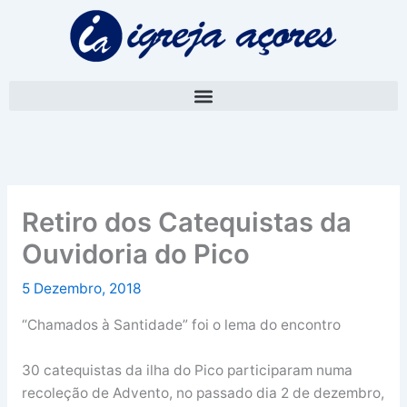
Skip
A
to
r
content
q
u
i
v
o
Retiro dos Catequistas da
Ouvidoria do Pico
5 Dezembro, 2018
“Chamados à Santidade” foi o lema do encontro
30 catequistas da ilha do Pico participaram numa
recoleção de Advento, no passado dia 2 de dezembro,