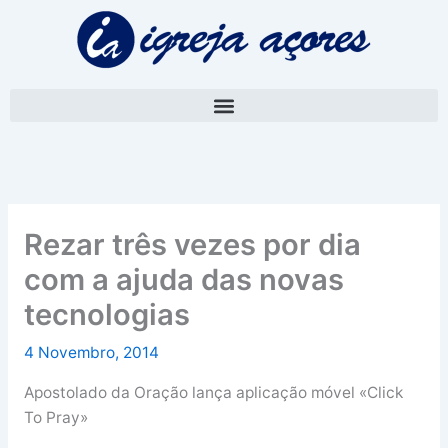
Skip
A
to
r
content
q
u
i
v
o
Rezar três vezes por dia
com a ajuda das novas
tecnologias
4 Novembro, 2014
Apostolado da Oração lança aplicação móvel «Click
To Pray»