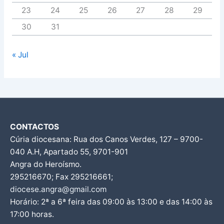
23
24
25
26
27
28
29
30
31
« Jul
CONTACTOS
Cúria diocesana: Rua dos Canos Verdes, 127 – 9700-
040 A.H, Apartado 55, 9701-901
Angra do Heroísmo.
295216670; Fax 295216661;
diocese.angra@gmail.com
Horário: 2ª a 6ª feira das 09:00 às 13:00 e das 14:00 às
17:00 horas.