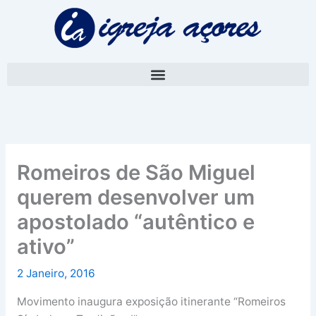
Skip
A
to
r
content
q
u
i
v
o
Romeiros de São Miguel
querem desenvolver um
apostolado “autêntico e
ativo”
2 Janeiro, 2016
Movimento inaugura exposição itinerante “Romeiros