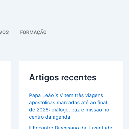
A
r
q
VOS
FORMAÇÃO
u
i
v
o
Artigos recentes
Papa Leão XIV tem três viagens
apostólicas marcadas até ao final
de 2026: diálogo, paz e missão no
centro da agenda
II Encontro Diocesano da Juventude