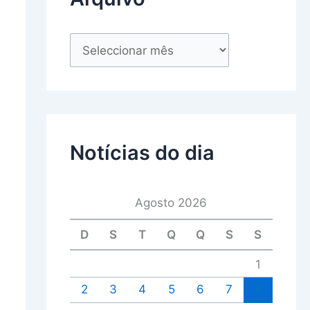
Notícias do dia
Agosto 2026
D
S
T
Q
Q
S
S
1
2
3
4
5
6
7
8