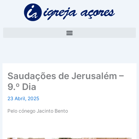
Skip
A
to
r
content
q
u
i
v
o
Saudações de Jerusalém –
9.º Dia
23 Abril, 2025
Pelo cónego Jacinto Bento