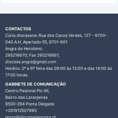
CONTACTOS
Cúria diocesana: Rua dos Canos Verdes, 127 – 9700-
040 A.H, Apartado 55, 9701-901
Angra do Heroísmo.
295216670; Fax 295216661;
diocese.angra@gmail.com
Horário: 2ª a 6ª feira das 09:00 às 13:00 e das 14:00 às
17:00 horas.
GABINETE DE COMUNICAÇÃO
Centro Pastoral Pio XII,
Bairro das Laranjeiras
9500-294 Ponta Delgada
+351912507980
press@diocesedeangra.pt