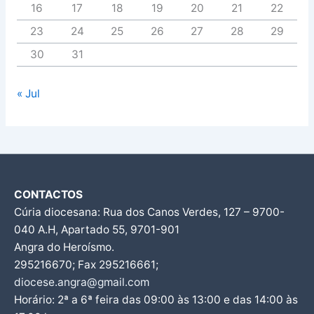
16
17
18
19
20
21
22
23
24
25
26
27
28
29
30
31
« Jul
CONTACTOS
Cúria diocesana: Rua dos Canos Verdes, 127 – 9700-
040 A.H, Apartado 55, 9701-901
Angra do Heroísmo.
295216670; Fax 295216661;
diocese.angra@gmail.com
Horário: 2ª a 6ª feira das 09:00 às 13:00 e das 14:00 às