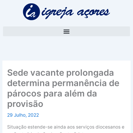
Skip
A
to
r
content
q
u
i
v
o
Sede vacante prolongada
determina permanência de
párocos para além da
provisão
29 Julho, 2022
Situação estende-se ainda aos serviços diocesanos e