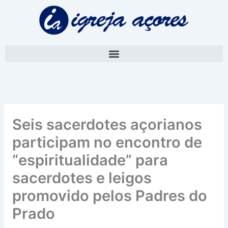
Skip
A
to
r
content
q
u
i
v
o
Seis sacerdotes açorianos
participam no encontro de
“espiritualidade” para
sacerdotes e leigos
promovido pelos Padres do
Prado