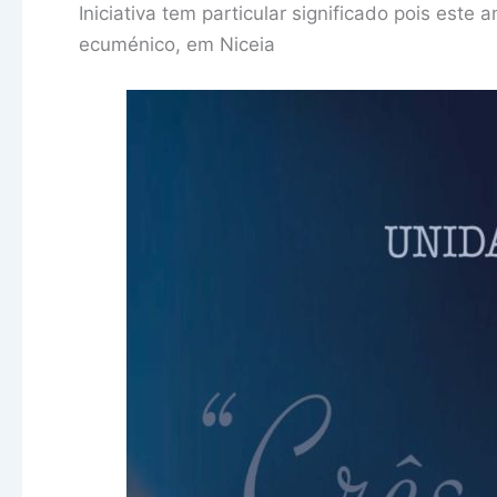
Iniciativa tem particular significado pois este
ecuménico, em Niceia