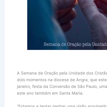
A Semana de Oração pela Unidade dos Cristãos
dois momentos na diocese de Angra, que este 
janeiro, festa da Conversão de São Paulo, um
este ano também em Santa Maria.
“Estamos a tentar ganhar uma visão arquipel