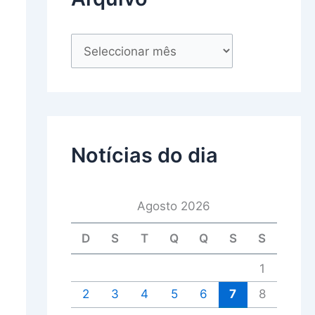
Notícias do dia
Agosto 2026
D
S
T
Q
Q
S
S
1
2
3
4
5
6
7
8