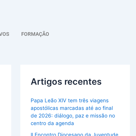
A
r
q
VOS
FORMAÇÃO
u
i
v
o
Artigos recentes
Papa Leão XIV tem três viagens
apostólicas marcadas até ao final
de 2026: diálogo, paz e missão no
centro da agenda
II Encontro Diocesano da Juventude