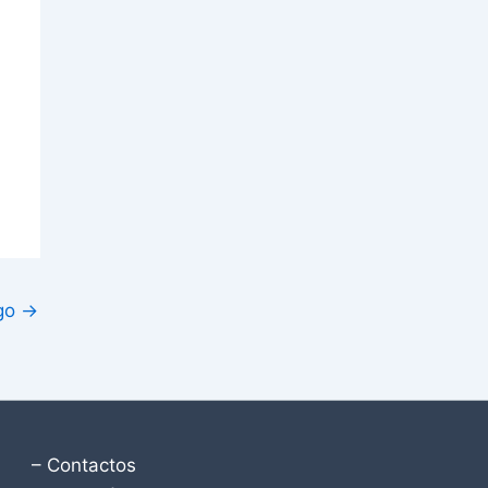
igo
→
– Contactos