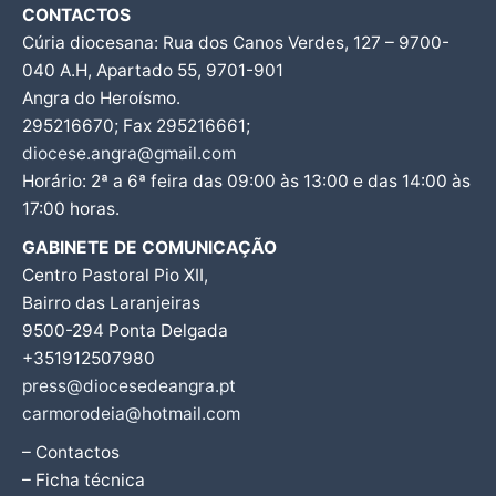
CONTACTOS
Cúria diocesana: Rua dos Canos Verdes, 127 – 9700-
040 A.H, Apartado 55, 9701-901
Angra do Heroísmo.
295216670; Fax 295216661;
diocese.angra@gmail.com
Horário: 2ª a 6ª feira das 09:00 às 13:00 e das 14:00 às
17:00 horas.
GABINETE DE COMUNICAÇÃO
Centro Pastoral Pio XII,
Bairro das Laranjeiras
9500-294 Ponta Delgada
+351912507980
press@diocesedeangra.pt
carmorodeia@hotmail.com
– Contactos
– Ficha técnica