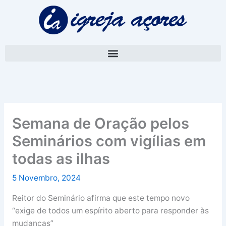
Skip
A
to
r
content
q
u
i
v
o
Semana de Oração pelos
Seminários com vigílias em
todas as ilhas
5 Novembro, 2024
Reitor do Seminário afirma que este tempo novo
“exige de todos um espírito aberto para responder às
mudanças”