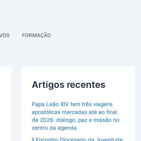
A
r
q
VOS
FORMAÇÃO
u
i
v
o
Artigos recentes
Papa Leão XIV tem três viagens
apostólicas marcadas até ao final
de 2026: diálogo, paz e missão no
centro da agenda
II Encontro Diocesano da Juventude