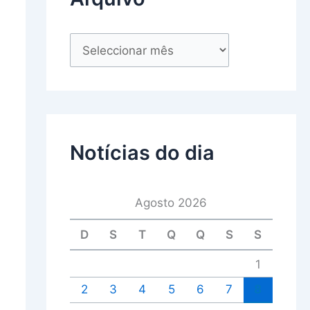
Notícias do dia
Agosto 2026
D
S
T
Q
Q
S
S
1
2
3
4
5
6
7
8