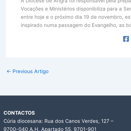
A Diocese de Angra foi responsável pela prep
Vocações e Ministérios disponibiliza para a Se
entre hoje e o próximo dia 19 de novembro, est
inspirado numa passagem do Evangelho, as b
←
Previous Artigo
CONTACTOS
Cúria diocesana: Rua dos Canos Verdes, 127 –
9700-040 A.H, Apartado 55, 9701-901