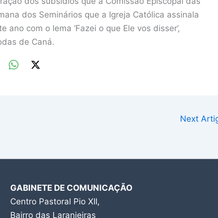
aração dos subsídios que a Comissão Episcopal das
mana dos Seminários que a Igreja Católica assinala
e ano com o lema ‘Fazei o que Ele vos disser’,
odas de Caná.
Next Art
GABINETE DE COMUNICAÇÃO
Centro Pastoral Pio XII,
Bairro das Laranjeiras