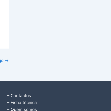
igo
→
– Contactos
– Ficha técnica
– Quem somos