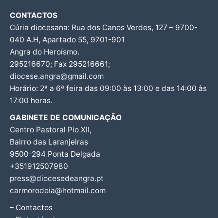
CONTACTOS
Cúria diocesana: Rua dos Canos Verdes, 127 – 9700-
040 A.H, Apartado 55, 9701-901
Angra do Heroísmo.
295216670; Fax 295216661;
diocese.angra@gmail.com
Horário: 2ª a 6ª feira das 09:00 às 13:00 e das 14:00 às
17:00 horas.
GABINETE DE COMUNICAÇÃO
Centro Pastoral Pio XII,
Bairro das Laranjeiras
9500-294 Ponta Delgada
+351912507980
press@diocesedeangra.pt
carmorodeia@hotmail.com
– Contactos