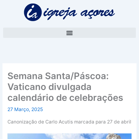
Skip
A
to
r
content
q
u
i
v
o
Semana Santa/Páscoa:
Vaticano divulgada
calendário de celebrações
27 Março, 2025
Canonização de Carlo Acutis marcada para 27 de abril