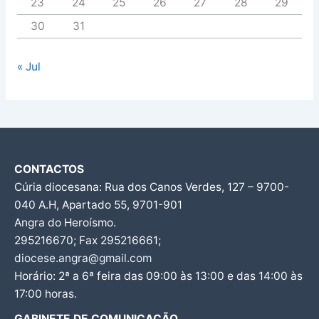
23
24
25
26
27
28
29
30
31
« Jul
CONTACTOS
Cúria diocesana: Rua dos Canos Verdes, 127 – 9700-
040 A.H, Apartado 55, 9701-901
Angra do Heroísmo.
295216670; Fax 295216661;
diocese.angra@gmail.com
Horário: 2ª a 6ª feira das 09:00 às 13:00 e das 14:00 às
17:00 horas.
GABINETE DE COMUNICAÇÃO