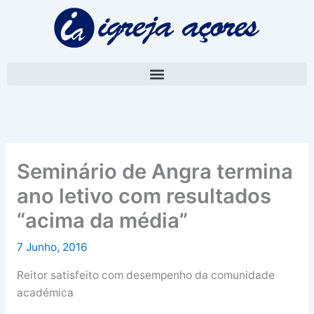
Skip
A
to
r
content
q
u
i
v
o
Seminário de Angra termina
ano letivo com resultados
“acima da média”
7 Junho, 2016
Reitor satisfeito com desempenho da comunidade
académica