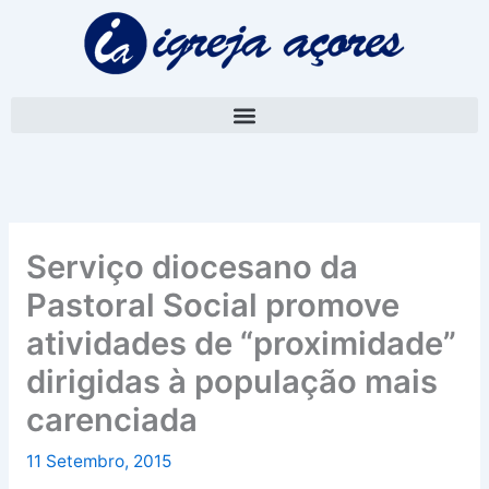
Skip
A
to
r
content
q
u
i
v
o
Serviço diocesano da
Pastoral Social promove
atividades de “proximidade”
dirigidas à população mais
carenciada
11 Setembro, 2015