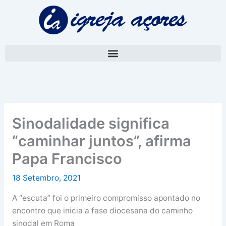
Skip
A
to
r
content
q
u
i
v
o
Sinodalidade significa
“caminhar juntos”, afirma
Papa Francisco
18 Setembro, 2021
A “escuta” foi o primeiro compromisso apontado no
encontro que inicia a fase diocesana do caminho
sinodal em Roma