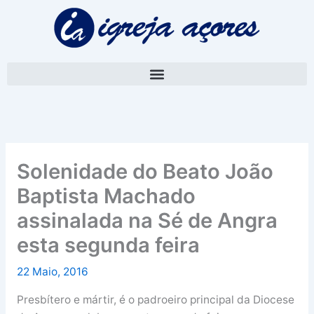
Skip
A
to
r
content
q
u
i
v
o
Solenidade do Beato João
Baptista Machado
assinalada na Sé de Angra
esta segunda feira
22 Maio, 2016
Presbítero e mártir, é o padroeiro principal da Diocese