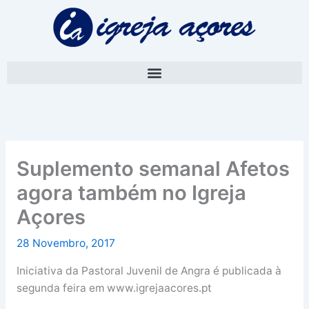
Skip
A
to
r
content
q
u
i
v
o
Suplemento semanal Afetos
agora também no Igreja
Açores
28 Novembro, 2017
Iniciativa da Pastoral Juvenil de Angra é publicada à
segunda feira em www.igrejaacores.pt