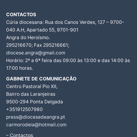
CONTACTOS
Cúria diocesana: Rua dos Canos Verdes, 127 – 9700-
040 A.H, Apartado 55, 9701-901
Angra do Heroísmo.
295216670; Fax 295216661;
diocese.angra@gmail.com
Horário: 2ª a 6ª feira das 09:00 às 13:00 e das 14:00 às
17:00 horas.
GABINETE DE COMUNICAÇÃO
Centro Pastoral Pio XII,
Bairro das Laranjeiras
9500-294 Ponta Delgada
+351912507980
press@diocesedeangra.pt
carmorodeia@hotmail.com
– Contactos