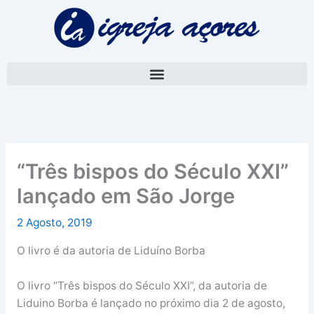
Skip
A
to
r
content
q
u
i
v
o
“Três bispos do Século XXI”
lançado em São Jorge
2 Agosto, 2019
O livro é da autoria de Liduíno Borba
O livro “Três bispos do Século XXI”, da autoria de
Liduino Borba é lançado no próximo dia 2 de agosto,