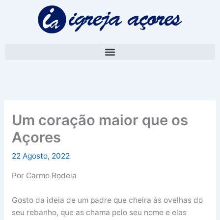
Skip
A
to
r
content
q
u
i
v
o
Um coração maior que os
Açores
22 Agosto, 2022
Por Carmo Rodeia
Gosto da ideia de um padre que cheira às ovelhas do
seu rebanho, que as chama pelo seu nome e elas