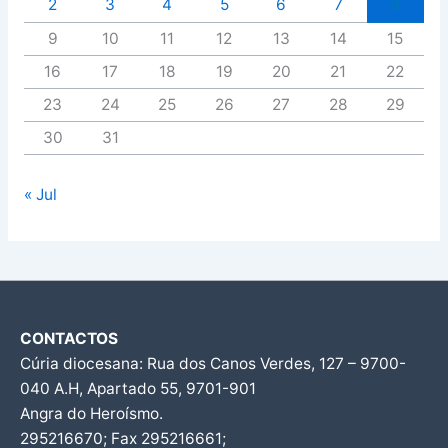
2
3
4
5
6
7
8
9
10
11
12
13
14
15
16
17
18
19
20
21
22
23
24
25
26
27
28
29
30
31
« Jul
CONTACTOS
Cúria diocesana: Rua dos Canos Verdes, 127 – 9700-
040 A.H, Apartado 55, 9701-901
Angra do Heroísmo.
295216670; Fax 295216661;