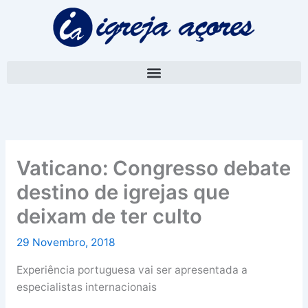
Skip
A
to
r
content
q
u
i
v
o
Vaticano: Congresso debate
destino de igrejas que
deixam de ter culto
29 Novembro, 2018
Experiência portuguesa vai ser apresentada a
especialistas internacionais