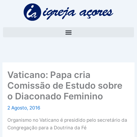
Skip
A
to
r
content
q
u
i
v
o
Vaticano: Papa cria
Comissão de Estudo sobre
o Diaconado Feminino
2 Agosto, 2016
Organismo no Vaticano é presidido pelo secretário da
Congregação para a Doutrina da Fé