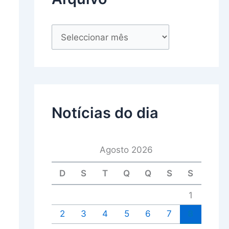
Notícias do dia
Agosto 2026
D
S
T
Q
Q
S
S
1
2
3
4
5
6
7
8