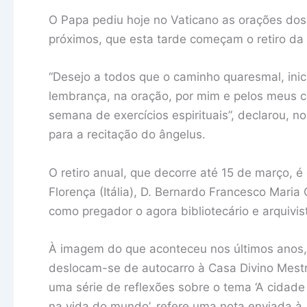
O Papa pediu hoje no Vaticano as orações dos 
próximos, que esta tarde começam o retiro d
“Desejo a todos que o caminho quaresmal, inic
lembrança, na oração, por mim e pelos meus 
semana de exercícios espirituais”, declarou, n
para a recitação do ângelus.
O retiro anual, que decorre até 15 de março, 
Florença (Itália), D. Bernardo Francesco Maria 
como pregador o agora bibliotecário e arquivi
À imagem do que aconteceu nos últimos anos,
deslocam-se de autocarro à Casa Divino Mestr
uma série de reflexões sobre o tema ‘A cidade
na vida do mundo’, refere uma nota enviada à