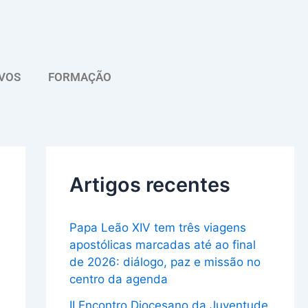
A
r
q
VOS
FORMAÇÃO
u
i
v
o
Artigos recentes
Papa Leão XIV tem três viagens
apostólicas marcadas até ao final
de 2026: diálogo, paz e missão no
centro da agenda
II Encontro Diocesano da Juventude