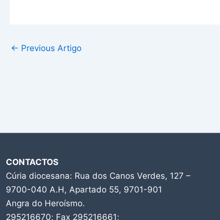
←
Previous Artigo
CONTACTOS
Cúria diocesana: Rua dos Canos Verdes, 127 –
9700-040 A.H, Apartado 55, 9701-901
Angra do Heroísmo.
295216670; Fax 295216661;