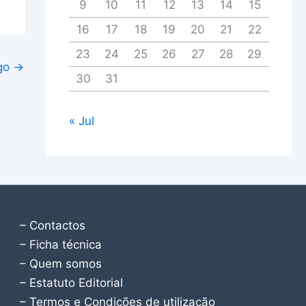
9
10
11
12
13
14
15
16
17
18
19
20
21
22
23
24
25
26
27
28
29
igo
→
30
31
« Jul
– Contactos
– Ficha técnica
– Quem somos
– Estatuto Editorial
– Termos e Condições de utilização