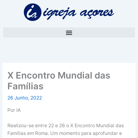
Skip
A
to
r
content
q
u
i
v
o
X Encontro Mundial das
Famílias
26 Junho, 2022
Por IA
Realizou-se entre 22 e 26 o X Encontro Mundial das
Famílias em Roma. Um momento para aprofundar e