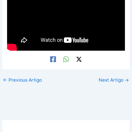
←
Previous Artigo
Next Artigo
→