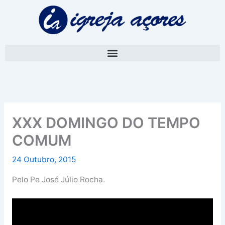
Skip
A
to
r
content
q
u
i
v
o
XXX DOMINGO DO TEMPO
COMUM
24 Outubro, 2015
Pelo Pe José Júlio Rocha.