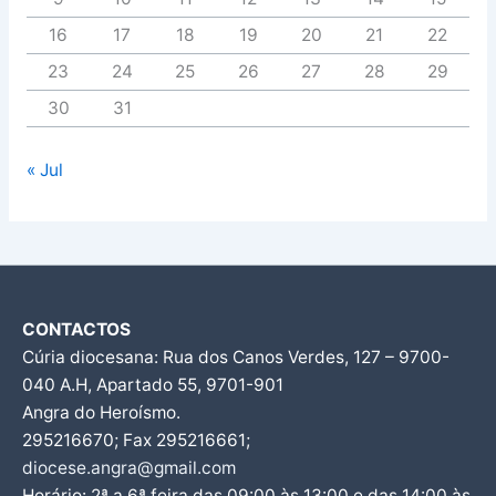
16
17
18
19
20
21
22
23
24
25
26
27
28
29
30
31
« Jul
CONTACTOS
Cúria diocesana: Rua dos Canos Verdes, 127 – 9700-
040 A.H, Apartado 55, 9701-901
Angra do Heroísmo.
295216670; Fax 295216661;
diocese.angra@gmail.com
Horário: 2ª a 6ª feira das 09:00 às 13:00 e das 14:00 às