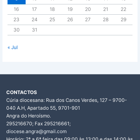
16
17
18
19
20
21
22
23
24
25
26
27
28
29
30
31
« Jul
CONTACTOS
Cúria diocesana: Rua dos Canos Verdes, 127 – 9700-
040 A.H, Apartado 55, 9701-901
Angra do Heroísmo.
295216670; Fax 295216661;
diocese.angra@gmail.com
Horário: 2ª a 6ª feira das 09:00 às 13:00 e das 14:00 às