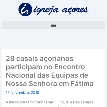
Skip
A
to
r
content
q
u
i
v
o
28 casais açorianos
participam no Encontro
Nacional das Equipas de
Nossa Senhora em Fátima
17 Novembro, 2018
A iniciativa tem como tema “Filho, tu estás sempre