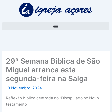
Skip
A
to
r
content
q
u
i
v
o
29ª Semana Bíblica de São
Miguel arranca esta
segunda-feira na Salga
18 Novembro, 2024
Reflexão bíblica centrada no “Discípulado no Novo
testamento”