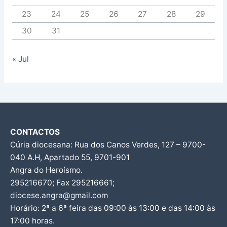
23
24
25
26
27
28
29
30
31
« Jul
CONTACTOS
Cúria diocesana: Rua dos Canos Verdes, 127 – 9700-
040 A.H, Apartado 55, 9701-901
Angra do Heroísmo.
295216670; Fax 295216661;
diocese.angra@gmail.com
Horário: 2ª a 6ª feira das 09:00 às 13:00 e das 14:00 às
17:00 horas.