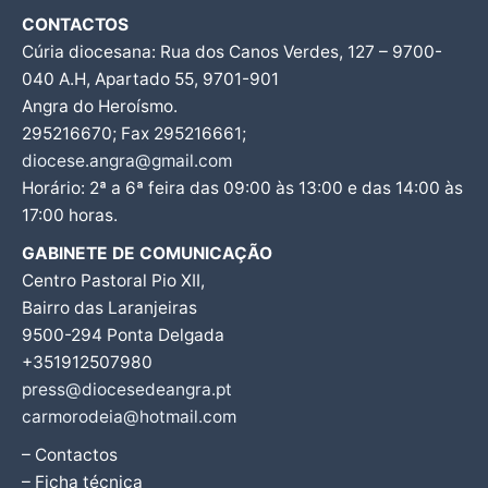
CONTACTOS
Cúria diocesana: Rua dos Canos Verdes, 127 – 9700-
040 A.H, Apartado 55, 9701-901
Angra do Heroísmo.
295216670; Fax 295216661;
diocese.angra@gmail.com
Horário: 2ª a 6ª feira das 09:00 às 13:00 e das 14:00 às
17:00 horas.
GABINETE DE COMUNICAÇÃO
Centro Pastoral Pio XII,
Bairro das Laranjeiras
9500-294 Ponta Delgada
+351912507980
press@diocesedeangra.pt
carmorodeia@hotmail.com
– Contactos
– Ficha técnica