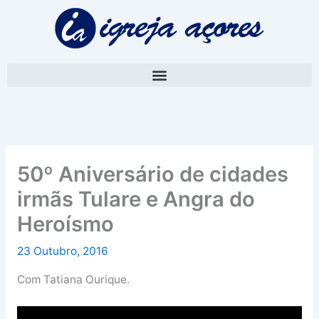
Skip
A
to
r
content
q
u
i
v
o
50º Aniversário de cidades
irmãs Tulare e Angra do
Heroísmo
23 Outubro, 2016
Com Tatiana Ourique.