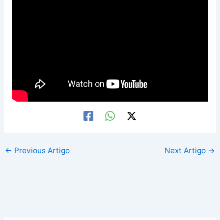
←
Previous Artigo
Next Artigo
→