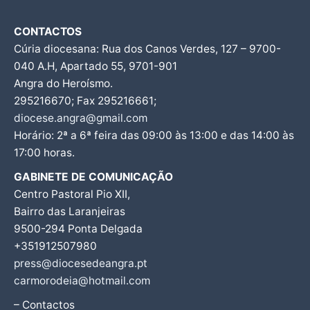
CONTACTOS
Cúria diocesana: Rua dos Canos Verdes, 127 – 9700-
040 A.H, Apartado 55, 9701-901
Angra do Heroísmo.
295216670; Fax 295216661;
diocese.angra@gmail.com
Horário: 2ª a 6ª feira das 09:00 às 13:00 e das 14:00 às
17:00 horas.
GABINETE DE COMUNICAÇÃO
Centro Pastoral Pio XII,
Bairro das Laranjeiras
9500-294 Ponta Delgada
+351912507980
press@diocesedeangra.pt
carmorodeia@hotmail.com
– Contactos