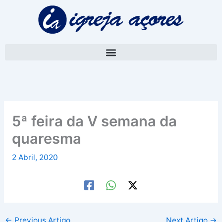
Skip
A
to
r
content
q
u
i
v
o
5ª feira da V semana da
quaresma
2 Abril, 2020
←
Previous Artigo
Next Artigo
→