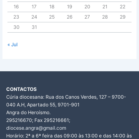
16
17
18
19
20
21
22
23
24
25
26
27
28
29
30
31
« Jul
CONTACTOS
Cúria diocesana: Rua dos Canos Verdes, 127 – 9700-
040 A.H, Apartado 55, 9701-901
Angra do Heroísmo.
295216670; Fax 295216661;
diocese.angra@gmail.com
Horário: 2ª a 6ª feira das 09:00 às 13:00 e das 14:00 às