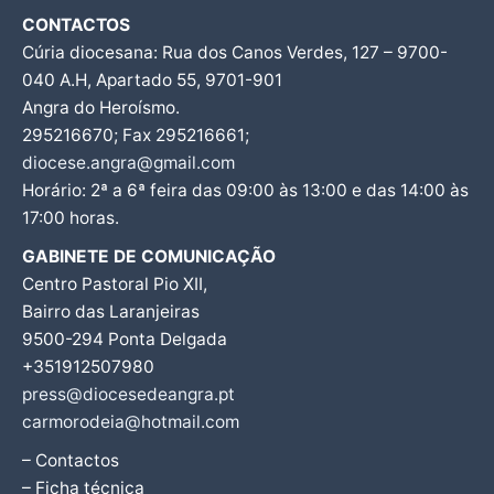
CONTACTOS
Cúria diocesana: Rua dos Canos Verdes, 127 – 9700-
040 A.H, Apartado 55, 9701-901
Angra do Heroísmo.
295216670; Fax 295216661;
diocese.angra@gmail.com
Horário: 2ª a 6ª feira das 09:00 às 13:00 e das 14:00 às
17:00 horas.
GABINETE DE COMUNICAÇÃO
Centro Pastoral Pio XII,
Bairro das Laranjeiras
9500-294 Ponta Delgada
+351912507980
press@diocesedeangra.pt
carmorodeia@hotmail.com
– Contactos
– Ficha técnica