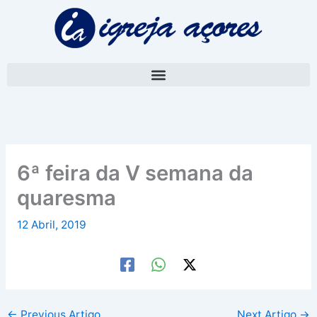
Skip
A
to
r
content
q
u
i
v
o
6ª feira da V semana da
quaresma
12 Abril, 2019
←
Previous Artigo
Next Artigo
→