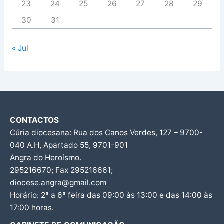
23
24
25
26
27
28
29
30
31
« Jul
CONTACTOS
Cúria diocesana: Rua dos Canos Verdes, 127 – 9700-
040 A.H, Apartado 55, 9701-901
Angra do Heroísmo.
295216670; Fax 295216661;
diocese.angra@gmail.com
Horário: 2ª a 6ª feira das 09:00 às 13:00 e das 14:00 às
17:00 horas.