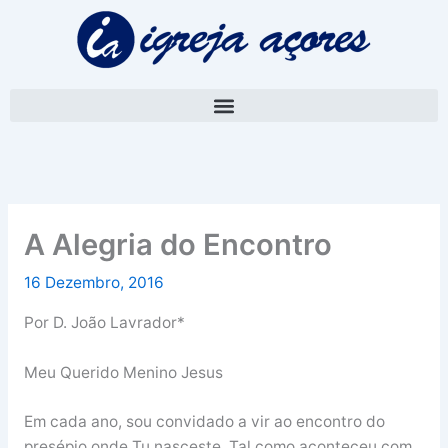
Skip
A
to
r
content
q
u
i
v
o
A Alegria do Encontro
16 Dezembro, 2016
Por D. João Lavrador*
Meu Querido Menino Jesus
Em cada ano, sou convidado a vir ao encontro do
presépio onde Tu nasceste. Tal como aconteceu com