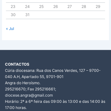
23
24
25
26
27
28
29
30
31
« Jul
CONTACTOS
Cúria diocesana: Rua dos Canos Verdes, 127 – 9700-
040 A.H, Apartado 55, 9701-901
Angra do Heroísmo.
295216670; Fax 295216661;
diocese.angra@gmail.com
Horário: 2ª a 6ª feira das 09:00 às 13:00 e das 14:00 às
17:00 horas.