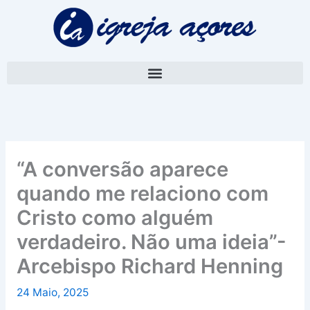
Skip
A
to
r
content
q
u
i
v
o
“A conversão aparece
quando me relaciono com
Cristo como alguém
verdadeiro. Não uma ideia”-
Arcebispo Richard Henning
24 Maio, 2025