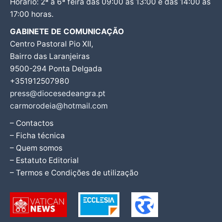
Horário: 2ª a 6ª feira das 09:00 às 13:00 e das 14:00 às
17:00 horas.
GABINETE DE COMUNICAÇÃO
Centro Pastoral Pio XII,
Bairro das Laranjeiras
9500-294 Ponta Delgada
+351912507980
press@diocesedeangra.pt
carmorodeia@hotmail.com
– Contactos
– Ficha técnica
– Quem somos
– Estatuto Editorial
– Termos e Condições de utilização