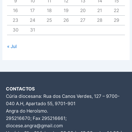
9
10
11
12
13
14
15
16
17
18
19
20
21
22
23
24
25
26
27
28
29
30
31
« Jul
CONTACTOS
Cúria diocesana: Rua dos Canos Verdes, 127 – 9700-
040 A.H, Apartado 55, 9701-901
Angra do Heroísmo.
295216670; Fax 295216661;
diocese.angra@gmail.com