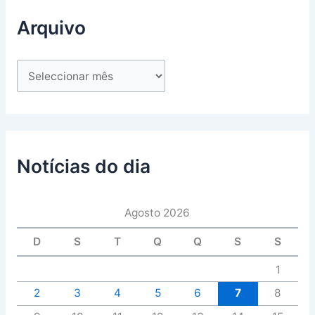
Arquivo
Notícias do dia
Agosto 2026
D
S
T
Q
Q
S
S
1
2
3
4
5
6
7
8