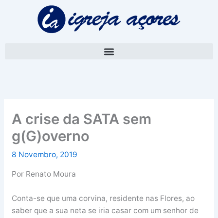
Skip
A
to
r
content
q
u
i
v
o
A crise da SATA sem
g(G)overno
8 Novembro, 2019
Por Renato Moura
Conta-se que uma corvina, residente nas Flores, ao
saber que a sua neta se iria casar com um senhor de