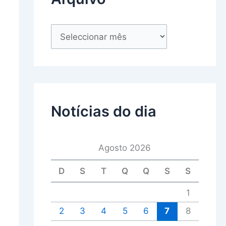
Notícias do dia
Agosto 2026
D
S
T
Q
Q
S
S
1
2
3
4
5
6
7
8