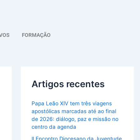
A
r
q
VOS
FORMAÇÃO
u
i
v
o
Artigos recentes
Papa Leão XIV tem três viagens
apostólicas marcadas até ao final
de 2026: diálogo, paz e missão no
centro da agenda
II Encontro Diocesano da Juventude