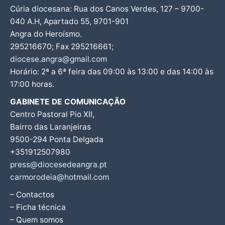
Cúria diocesana: Rua dos Canos Verdes, 127 – 9700-
040 A.H, Apartado 55, 9701-901
Angra do Heroísmo.
295216670; Fax 295216661;
diocese.angra@gmail.com
Horário: 2ª a 6ª feira das 09:00 às 13:00 e das 14:00 às
17:00 horas.
GABINETE DE COMUNICAÇÃO
Centro Pastoral Pio XII,
Bairro das Laranjeiras
9500-294 Ponta Delgada
+351912507980
press@diocesedeangra.pt
carmorodeia@hotmail.com
– Contactos
– Ficha técnica
– Quem somos