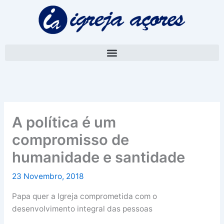
Skip
A
to
r
content
q
u
i
v
o
A política é um
compromisso de
humanidade e santidade
23 Novembro, 2018
Papa quer a Igreja comprometida com o
desenvolvimento integral das pessoas