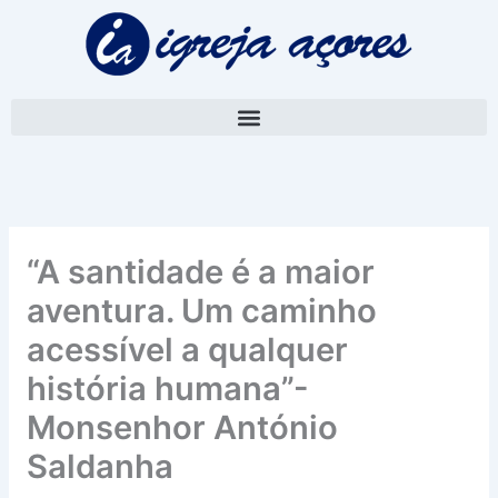
Skip
A
to
r
content
q
u
i
v
o
“A santidade é a maior
aventura. Um caminho
acessível a qualquer
história humana”-
Monsenhor António
Saldanha