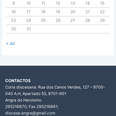
9
10
11
12
13
14
15
16
17
18
19
20
21
22
23
24
25
26
27
28
29
30
31
« Jul
CONTACTOS
Cúria diocesana: Rua dos Canos Verdes, 127 – 9700-
040 A.H, Apartado 55, 9701-901
Angra do Heroísmo.
295216670; Fax 295216661;
diocese.angra@gmail.com