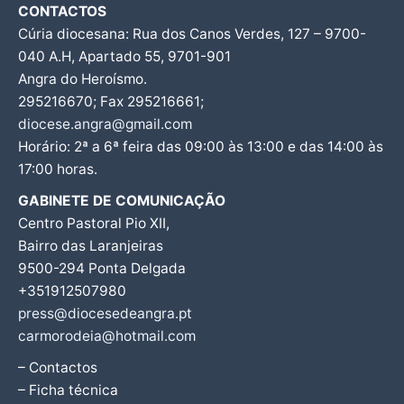
CONTACTOS
Cúria diocesana: Rua dos Canos Verdes, 127 – 9700-
040 A.H, Apartado 55, 9701-901
Angra do Heroísmo.
295216670; Fax 295216661;
diocese.angra@gmail.com
Horário: 2ª a 6ª feira das 09:00 às 13:00 e das 14:00 às
17:00 horas.
GABINETE DE COMUNICAÇÃO
Centro Pastoral Pio XII,
Bairro das Laranjeiras
9500-294 Ponta Delgada
+351912507980
press@diocesedeangra.pt
carmorodeia@hotmail.com
– Contactos
– Ficha técnica