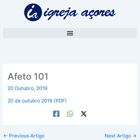
Skip
A
to
r
content
q
u
i
v
o
Afeto 101
20 Outubro, 2019
20 de outubro 2019 (PDF)
←
Previous Artigo
Next Artigo
→