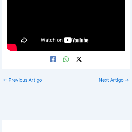
←
Previous Artigo
Next Artigo
→