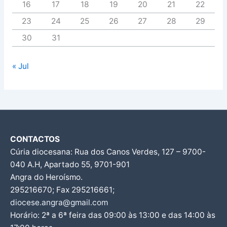
16
17
18
19
20
21
22
23
24
25
26
27
28
29
30
31
« Jul
CONTACTOS
Cúria diocesana: Rua dos Canos Verdes, 127 – 9700-
040 A.H, Apartado 55, 9701-901
Angra do Heroísmo.
295216670; Fax 295216661;
diocese.angra@gmail.com
Horário: 2ª a 6ª feira das 09:00 às 13:00 e das 14:00 às