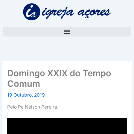
Skip
A
to
r
content
q
u
i
v
o
Domingo XXIX do Tempo
Comum
19 Outubro, 2019
Pelo Pe Nelson Pereira.