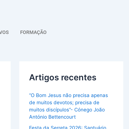
A
r
q
VOS
FORMAÇÃO
u
i
v
o
Artigos recentes
“O Bom Jesus não precisa apenas
de muitos devotos; precisa de
muitos discípulos”- Cónego João
António Bettencourt
Festa da Serreta 2026: Santuário